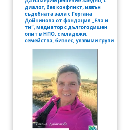
Да намерим решение заедно, с
диалог, без конфликт, извън
съдебната зала с Гергана
Дойчинова от фондация „Ела и
ти“, медиатор с дългогодишен
опит в НПО, с младежи,
семейства, бизнес, уязвими групи