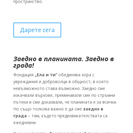
пространство.
Дарете сега
Заедно в планината. Заедно в
града!
Фондация
„Ела и ти“
обединява хора с
увреждания и доброволци в общност, в която
невъзможното става възможно. Заедно сме
изкачвали върхове, преминавали сме по стръмни
пътеки и сме доказвали, че планината е за всички.
Но също толкова важно е да сме
заедно в
града
– там, където предизвикателствата са
ежедневни.