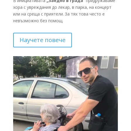
В инициативата
„Заедно в града“
придружаваме
хора с увреждания до лекар, в парка, на концерт
или на среща с приятели. За тях това често е
невъзможно без помощ.
Научете повече