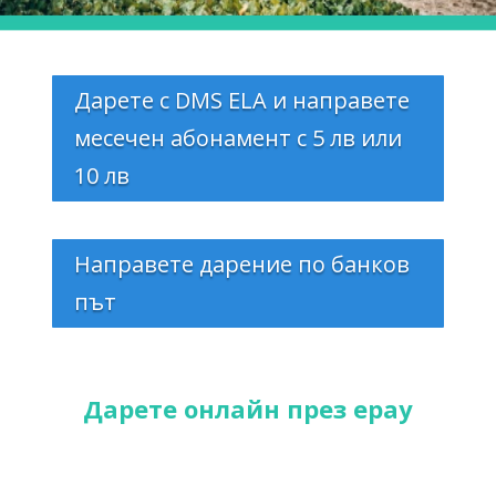
Дарете с DMS ELA и направете
месечен абонамент с 5 лв или
10 лв
Направете дарение по банков
път
Дарете онлайн през epay