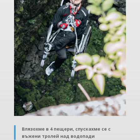
Влязохме в 4 пещери, спускахме се с
въжени тролей над водопади