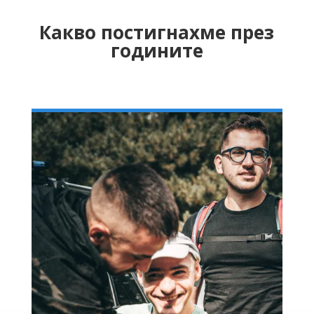
Какво постигнахме през
годините