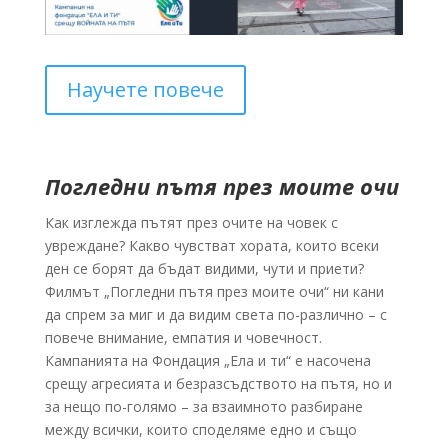
Научете повече
Погледни пътя през моите очи
Как изглежда пътят през очите на човек с
увреждане? Какво чувстват хората, които всеки
ден се борят да бъдат видими, чути и приети?
Филмът „Погледни пътя през моите очи“ ни кани
да спрем за миг и да видим света по-различно – с
повече внимание, емпатия и човечност.
Кампанията на Фондация „Ела и ти“ е насочена
срещу агресията и безразсъдството на пътя, но и
за нещо по-голямо – за взаимното разбиране
между всички, които споделяме едно и също