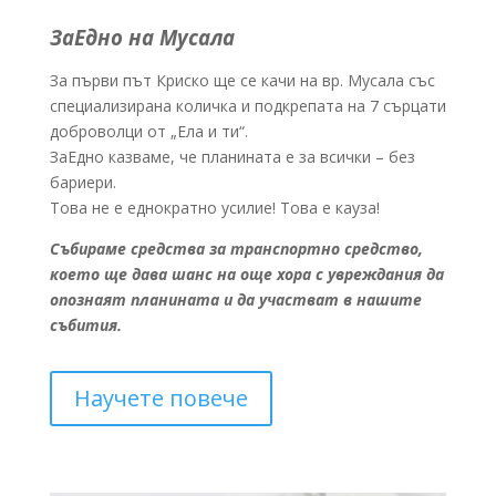
ЗаЕдно на Мусала
За първи път Криско ще се качи на вр. Мусала със
специализирана количка и подкрепата на 7 сърцати
доброволци от „Ела и ти“.
ЗаЕдно казваме, че планината е за всички – без
бариери.
Това не е еднократно усилие! Това е кауза!
Събираме средства за транспортно средство,
което ще дава шанс на още хора с увреждания да
опознаят планината и да участват в нашите
събития.
Научете повече