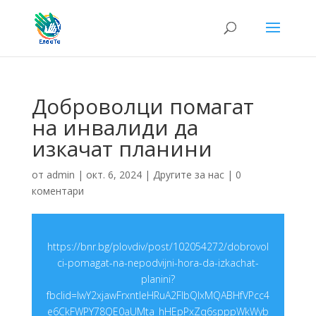
Доброволци помагат
на инвалиди да
изкачат планини
от
admin
|
окт. 6, 2024
|
Другите за нас
|
0
коментари
https://bnr.bg/plovdiv/post/102054272/dobrovol
ci-pomagat-na-nepodvijni-hora-da-izkachat-
planini?
fbclid=IwY2xjawFrxntleHRuA2FlbQIxMQABHfVPcc4
e6CkFWPY78QE0aUMta_hHEpPxZq6spppWkWyb