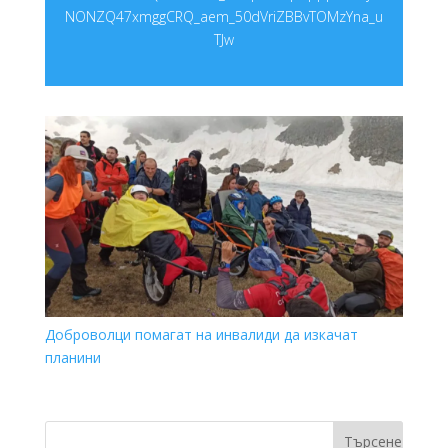
NONZQ47xmggCRQ_aem_50dVriZBBvTOMzYna_u
TJw
Доброволци помагат на инвалиди да изкачат
планини