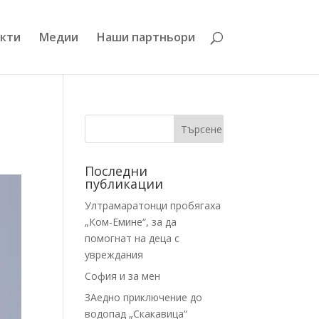
кти
Медии
Наши партньори
Последни
публикации
Ултрамаратонци пробягаха
„Ком-Емине“, за да
помогнат на деца с
увреждания
София и за мен
ЗАедно приключение до
водопад „Скакавица“