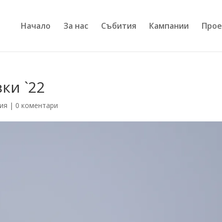
Начало
За нас
Събития
Кампании
Прое
ки `22
ия
|
0 коментари