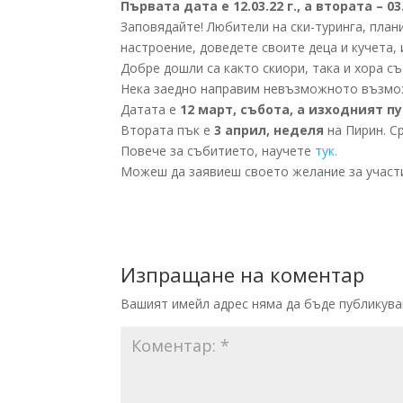
Първата дата е 12.03.22 г., а втората – 03.
Заповядайте! Любители на ски-туринга, плани
настроение, доведете своите деца и кучета,
Добре дошли са както скиори, така и хора съ
Нека заедно направим невъзможното възмо
Датата е
12 март, събота, а изходният пу
Втората пък е
3 април, неделя
на Пирин. С
Повече за събитието, научете
тук.
Можеш да заявиеш своето желание за участ
Изпращане на коментар
Вашият имейл адрес няма да бъде публикува