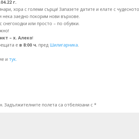
04.22 г.
нари, хора с големи сърца! Запазете датите и елате с чудесното
 и нека заедно покорим нови върхове.
с снегоходки или просто – по обувки.
жно!
нкт – х. Алеко
!
рещата е
в 8:00 ч.
пред
Шилигарника
.
ие и
тук.
н.
Задължителните полета са отбелязани с
*