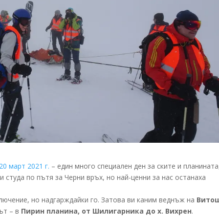
20 март 2021 г.
– един много специален ден за ските и планината
и студа по пътя за Черни връх, но най-ценни за нас останаха
лючение, но надгарждайки го. Затова ви каним веднъж на
Вито
път – в
Пирин планина, от Шилигарника до х. Вихрен
.