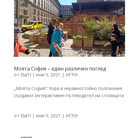
Моята София – един различен поглед
от
ElaiTi
|
юни 5, 2021
|
ИГРИ
„Моята София“: Хора в неравностойно положение
създават интерактивен пътеводител на столицата
от
ElaiTi
|
юни 5, 2021
|
ИГРИ