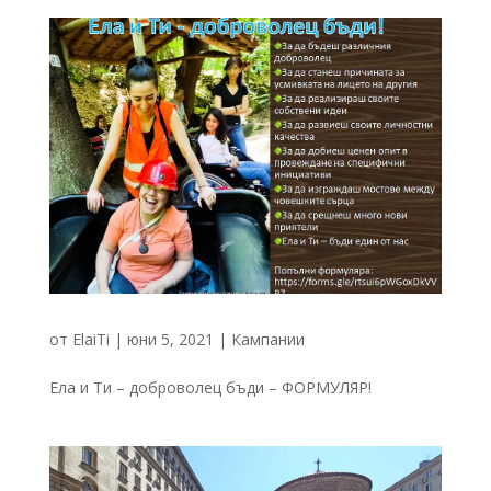
от
ElaiTi
|
юни 5, 2021
|
Кампании
Ела и Ти – доброволец бъди – ФОРМУЛЯР!