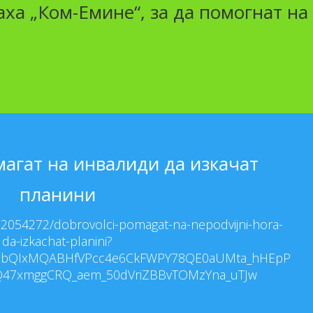
ха „Ком-Емине“, за да помогнат на
агат на инвалиди да изкачат
планини
102054272/dobrovolci-pomagat-na-nepodvijni-hora-
da-izkachat-planini?
A2FlbQIxMQABHfVPcc4e6CkFWPY78QE0aUMta_hHEpP
7xmggCRQ_aem_50dVriZBBvTOMzYna_uTJw