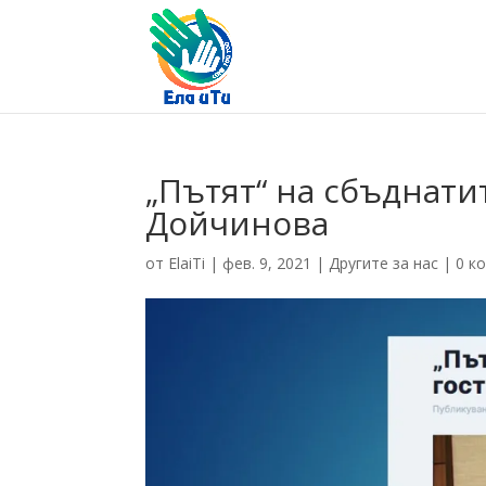
„Пътят“ на сбъднатит
Дойчинова
от
ElaiTi
|
фев. 9, 2021
|
Другите за нас
|
0 к