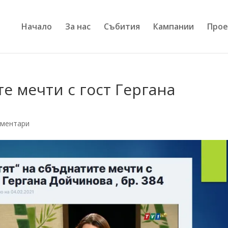
Начало
За нас
Събития
Кампании
Прое
е мечти с гост Гергана
оментари