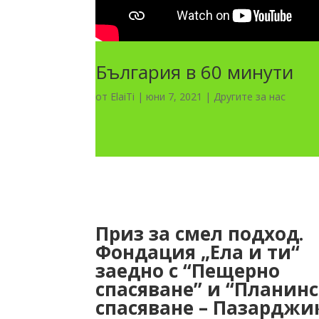
България в 60 минути
от
ElaiTi
|
юни 7, 2021
|
Другите за нас
Приз за смел подход.
Фондация „Ела и ти“
заедно с “Пещерно
спасяване” и “Планин
спасяване – Пазарджи