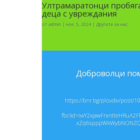
Ултрамаратонци пробяга
деца с увреждания
от
admin
|
ное. 5, 2024
|
Другите за нас
Доброволци пом
https://bnr.bg/plovdiv/post/
fbclid=IwY2xjawFrxntleHRu
xZq6spppWkWybNONZQ4